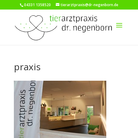
04331 1358520
tierarztpraxis@dr-negenborn.de
praxis